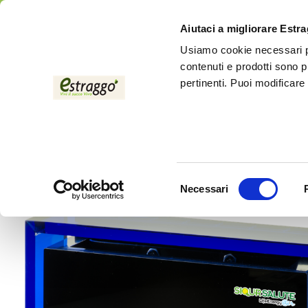
Aiutaci a migliorare Estr
Usiamo cookie necessari pe
contenuti e prodotti sono p
pertinenti. Puoi modificare
Inicio
Productos
LifeEnergy AIR
Selezione
Necessari
del
consenso