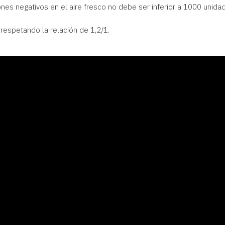
ones negativos en el aire fresco no debe ser inferior a 1000 unid
respetando la relación de 1,2/1.