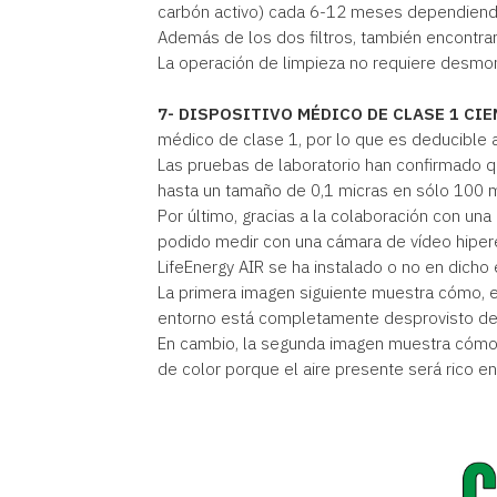
carbón activo) cada 6-12 meses dependiendo
Además de los dos filtros, también encontrará
La operación de limpieza no requiere desmont
7- DISPOSITIVO MÉDICO DE CLASE 1 C
médico de clase 1, por lo que es deducible 
Las pruebas de laboratorio han confirmado q
hasta un tamaño de 0,1 micras en sólo 100 m
Por último, gracias a la colaboración con un
podido medir con una cámara de vídeo hiperes
LifeEnergy AIR se ha instalado o no en dicho 
La primera imagen siguiente muestra cómo, en
entorno está completamente desprovisto de e
En cambio, la segunda imagen muestra cómo 
de color porque el aire presente será rico en