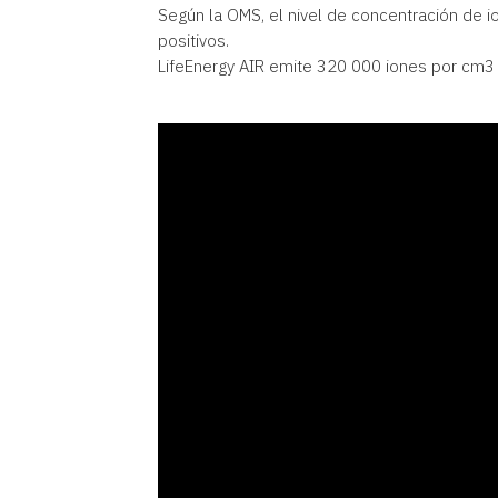
Según la OMS, el nivel de concentración de i
positivos.
LifeEnergy AIR emite 320 000 iones por cm3 