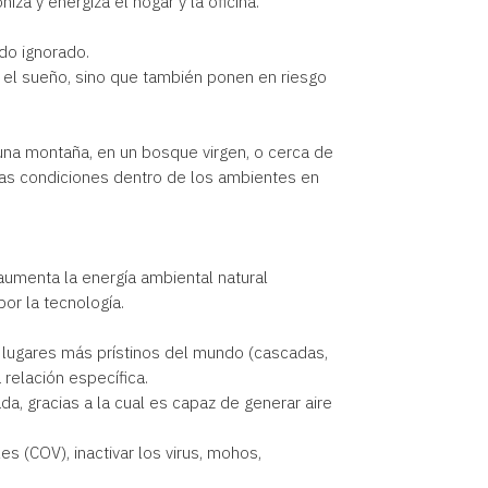
niza y energiza el hogar y la oficina.
do ignorado.
 y el sueño, sino que también ponen en riesgo
e una montaña, en un bosque virgen, o cerca de
sas condiciones dentro de los ambientes en
 aumenta la energía ambiental natural
or la tecnología.
s lugares más prístinos del mundo (cascadas,
relación específica.
da, gracias a la cual es capaz de generar aire
s (COV), inactivar los virus, mohos,