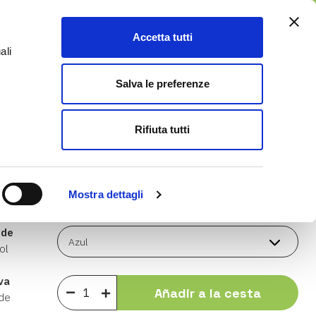
ES
Accetta tutti
0
ali
Servicio Posventa
Blog
Salva le preferenze
Rifiuta tutti
1.499,00 €
Mostra dettagli
Compre este producto en cuotas
 de
ol
va
Añadir a la cesta
 de