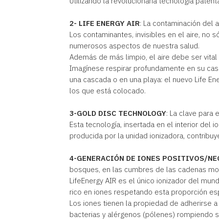
Utilizando la revolucionaria tecnología patentad
2- LIFE ENERGY AIR
: La contaminación del 
Los contaminantes, invisibles en el aire, no 
numerosos aspectos de nuestra salud.
Además de más limpio, el aire debe ser vital 
Imagínese respirar profundamente en su casa u
una cascada o en una playa: el nuevo Life E
los que está colocado.
3-GOLD DISC TECHNOLOGY
: La clave para 
Esta tecnología, insertada en el interior del
producida por la unidad ionizadora, contribuy
4-GENERACIÓN DE IONES POSITIVOS/NEG
bosques, en las cumbres de las cadenas mont
LifeEnergy AIR es el único ionizador del mund
rico en iones respetando esta proporción esp
Los iones tienen la propiedad de adherirse a
bacterias y alérgenos (pólenes) rompiendo 