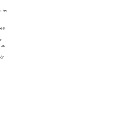
e los
deal
ón
res
bón