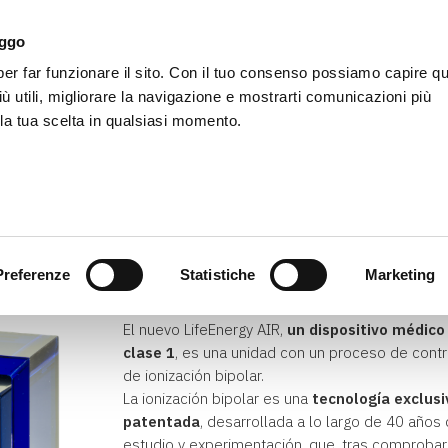
aggo
r far funzionare il sito. Con il tuo consenso possiamo capire qu
LifeEnergy
Productos
Accesorios
Agencia
iù utili, migliorare la navigazione e mostrarti comunicazioni più
 la tua scelta in qualsiasi momento.
Lifeenergy
LifeEnergy AIR
Preferenze
Statistiche
Marketing
Artículo disponible
El nuevo LifeEnergy AIR,
un dispositivo médico
clase 1
, es una unidad con un proceso de contr
de ionización bipolar.
La ionización bipolar es una
tecnología exclusi
patentada
, desarrollada a lo largo de 40 años
estudio y experimentación, que, tras comprobar