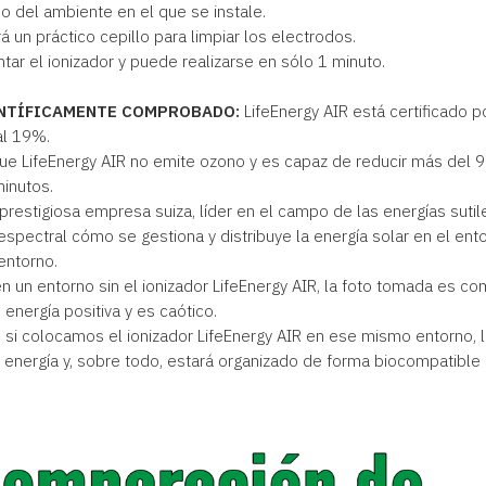
 del ambiente en el que se instale.
 un práctico cepillo para limpiar los electrodos.
ar el ionizador y puede realizarse en sólo 1 minuto.
IENTÍFICAMENTE COMPROBADO:
LifeEnergy AIR está certificado p
al 19%.
ue LifeEnergy AIR no emite ozono y es capaz de reducir más del 
inutos.
a prestigiosa empresa suiza, líder en el campo de las energías su
pectral cómo se gestiona y distribuye la energía solar en el entor
entorno.
 un entorno sin el ionizador LifeEnergy AIR, la foto tomada es co
nergía positiva y es caótico.
si colocamos el ionizador LifeEnergy AIR en ese mismo entorno, 
 energía y, sobre todo, estará organizado de forma biocompatible c