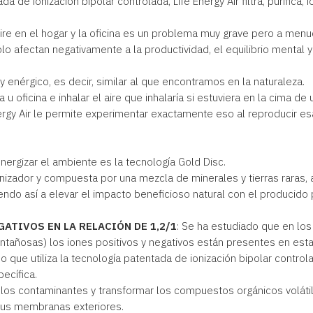
a de ionización bipolar controlada, Life Energy Air filtra, purifica, io
aire en el hogar y la oficina es un problema muy grave pero a menu
sólo afectan negativamente a la productividad, el equilibrio mental
y enérgico, es decir, similar al que encontramos en la naturaleza.
 oficina e inhalar el aire que inhalaría si estuviera en la cima d
nergy Air le permite experimentar exactamente eso al reproducir e
energizar el ambiente es la tecnología Gold Disc.
 ionizador y compuesta por una mezcla de minerales y tierras raras,
endo así a elevar el impacto beneficioso natural con el producido p
ATIVOS EN LA RELACIÓN DE 1,2/1
: Se ha estudiado que en lo
añosas) los iones positivos y negativos están presentes en esta 
o que utiliza la tecnología patentada de ionización bipolar controla
ecífica.
 los contaminantes y transformar los compuestos orgánicos volátile
sus membranas exteriores.