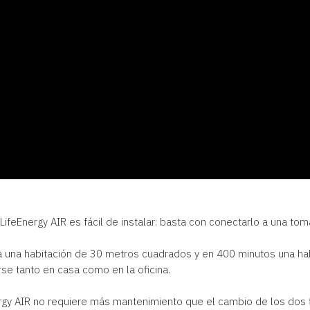
 LifeEnergy AIR es fácil de instalar: basta con conectarlo a una to
giza una habitación de 30 metros cuadrados y en 400 minutos una h
rse tanto en casa como en la oficina.
gy AIR no requiere más mantenimiento que el cambio de los dos fi